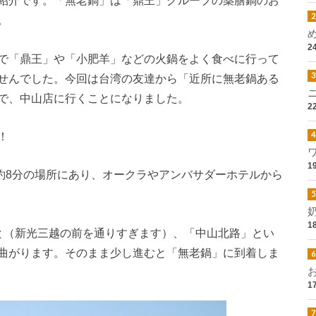
紹介です。「無老鍋」は「鼎王」グループの薬膳鍋のお
。
2
で「鼎王」や「小肥羊」などの火鍋をよく食べに行って
せんでした。今回は台湾の友達から「近所に無老鍋ある
で、中山店に行くことになりました。
2
！
1
約8分の場所にあり、オークラやアンバサダーホテルから
1
と（新光三越の前を通りすぎます）、「中山北路」とい
曲がります。そのまま少し進むと「無老鍋」に到着しま
1