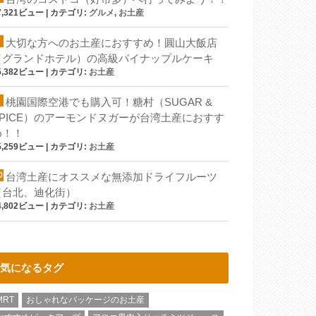
7,321ビュー
|
カテゴリ:
グルメ
,
お土産
大切な方へのお土産におすすめ！圓山大飯店
（グランドホテル）の高級パイナップルケーキ
5,382ビュー
|
カテゴリ:
お土産
桃園国際空港でも購入可！糖村（SUGAR &
SPICE）のアーモンドヌガーが台湾土産におすす
め！！
5,259ビュー
|
カテゴリ:
お土産
台湾土産にオススメな無添加ドライフルーツ
（台北、迪化街）
4,802ビュー
|
カテゴリ:
お土産
気になるタグ
MRT
おしゃれなパッケージのお土産