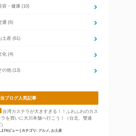
美容・健康
(10)
交通
(6)
お土産
(61)
文化
(4)
その他
(13)
当ブログ人気記事
台湾カステラが大きすぎる！！ふわふわのカス
テラを買いに大川本舗へ行こう！（台北、雙連
駅）
1,174ビュー
|
カテゴリ:
グルメ
,
お土産