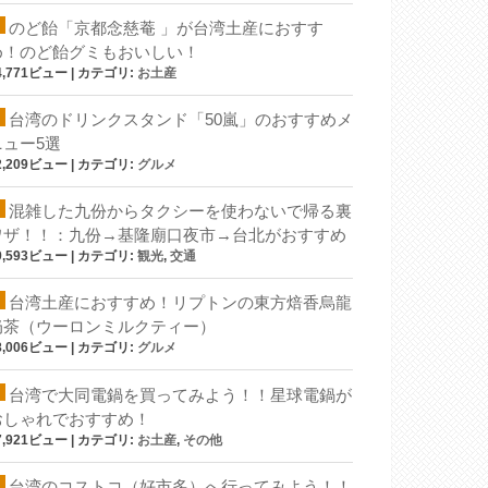
のど飴「京都念慈菴 」が台湾土産におすす
め！のど飴グミもおいしい！
4,771ビュー
|
カテゴリ:
お土産
台湾のドリンクスタンド「50嵐」のおすすめメ
ニュー5選
2,209ビュー
|
カテゴリ:
グルメ
混雑した九份からタクシーを使わないで帰る裏
ワザ！！：九份→基隆廟口夜市→台北がおすすめ
9,593ビュー
|
カテゴリ:
観光
,
交通
台湾土産におすすめ！リプトンの東方焙香烏龍
奶茶（ウーロンミルクティー）
8,006ビュー
|
カテゴリ:
グルメ
台湾で大同電鍋を買ってみよう！！星球電鍋が
おしゃれでおすすめ！
7,921ビュー
|
カテゴリ:
お土産
,
その他
台湾のコストコ（好市多）へ行ってみよう！！