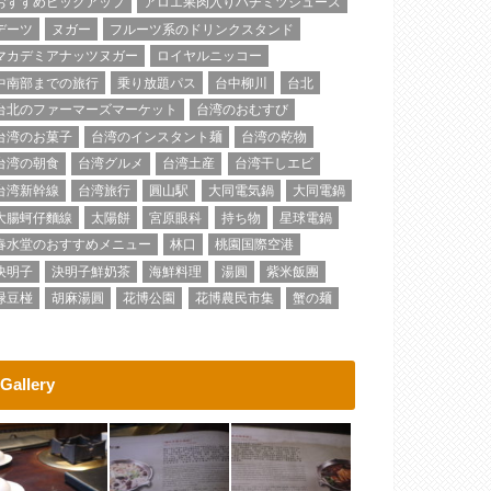
おすすめピックアップ
アロエ果肉入りハチミツジュース
デーツ
ヌガー
フルーツ系のドリンクスタンド
マカデミアナッツヌガー
ロイヤルニッコー
中南部までの旅行
乗り放題パス
台中柳川
台北
台北のファーマーズマーケット
台湾のおむすび
台湾のお菓子
台湾のインスタント麺
台湾の乾物
台湾の朝食
台湾グルメ
台湾土産
台湾干しエビ
台湾新幹線
台湾旅行
圓山駅
大同電気鍋
大同電鍋
大腸蚵仔麵線
太陽餅
宮原眼科
持ち物
星球電鍋
春水堂のおすすめメニュー
林口
桃園国際空港
決明子
決明子鮮奶茶
海鮮料理
湯圓
紫米飯團
緑豆椪
胡麻湯圓
花博公園
花博農民市集
蟹の麺
Gallery