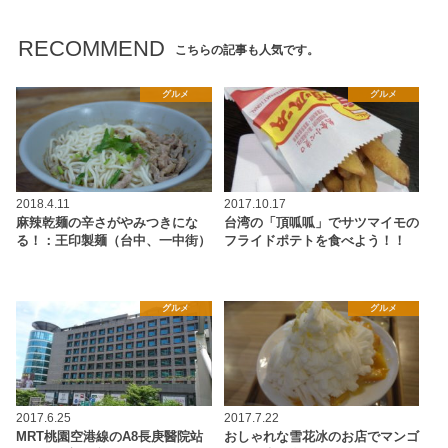
RECOMMEND
こちらの記事も人気です。
グルメ
グルメ
2018.4.11
2017.10.17
麻辣乾麺の辛さがやみつきにな
台湾の「頂呱呱」でサツマイモの
る！：王印製麺（台中、一中街）
フライドポテトを食べよう！！
グルメ
グルメ
2017.6.25
2017.7.22
MRT桃園空港線のA8長庚醫院站
おしゃれな雪花冰のお店でマンゴ