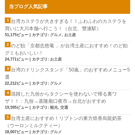
当ブログ人気記事
台湾カステラが大きすぎる！！ふわふわのカステラを
買いに大川本舗へ行こう！（台北、雙連駅）
51,175ビュー
|
カテゴリ:
グルメ
,
お土産
のど飴「京都念慈菴 」が台湾土産におすすめ！のど飴
グミもおいしい！
24,771ビュー
|
カテゴリ:
お土産
台湾のドリンクスタンド「50嵐」のおすすめメニュー5
選
22,212ビュー
|
カテゴリ:
グルメ
混雑した九份からタクシーを使わないで帰る裏ワ
ザ！！：九份→基隆廟口夜市→台北がおすすめ
19,595ビュー
|
カテゴリ:
観光
,
交通
台湾土産におすすめ！リプトンの東方焙香烏龍奶茶
（ウーロンミルクティー）
18,007ビュー
|
カテゴリ:
グルメ