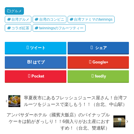
グルメ
台湾グルメ
台湾のコンビニ
台湾ファミマのtwinings
コラボ紅茶
twinningsのフルーツティー
ツイート
シェア
はてブ
Google+
Pocket
feedly
寧夏夜市にあるフレッシュジュース屋さん！台湾フ
ルーツをジュースで楽しもう！！（台北、中山駅）
アンバサダーホテル（國賓大飯店）のパイナップル
ケーキは餡がぎっしり！！6個入りがお土産におす
すめ！（台北、雙連駅）