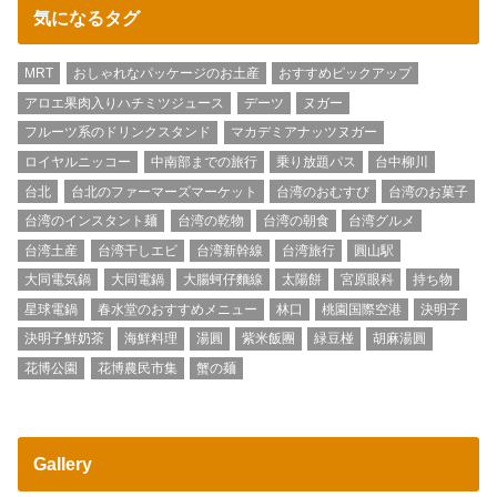
気になるタグ
MRT
おしゃれなパッケージのお土産
おすすめピックアップ
アロエ果肉入りハチミツジュース
デーツ
ヌガー
フルーツ系のドリンクスタンド
マカデミアナッツヌガー
ロイヤルニッコー
中南部までの旅行
乗り放題パス
台中柳川
台北
台北のファーマーズマーケット
台湾のおむすび
台湾のお菓子
台湾のインスタント麺
台湾の乾物
台湾の朝食
台湾グルメ
台湾土産
台湾干しエビ
台湾新幹線
台湾旅行
圓山駅
大同電気鍋
大同電鍋
大腸蚵仔麵線
太陽餅
宮原眼科
持ち物
星球電鍋
春水堂のおすすめメニュー
林口
桃園国際空港
決明子
決明子鮮奶茶
海鮮料理
湯圓
紫米飯團
緑豆椪
胡麻湯圓
花博公園
花博農民市集
蟹の麺
Gallery