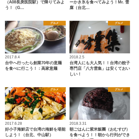
（A08長庚医院駅）で降りてみよ
ーかき氷を食べてみよう！Mr. 雪
う！（G…
腐（台北…
グルメ
グルメ
2017.8.4
2018.2.5
台中へ行ったら創業70年の意麺
台湾人にも大人気！！台湾の餃子
を食べに行こう！：高家意麺
専門店「八方雲集」は安くておい
しい！
グルメ
グルメ
2017.6.28
2018.3.31
好小子海鮮店で台湾の海鮮を堪能
朝ごはんに紫米飯團（おむすび）
しよう！（台北、中山駅）
を食べよう！！朝から行列ができ