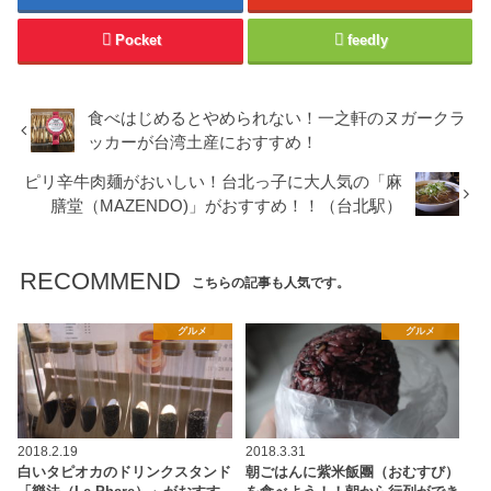
Pocket
feedly
食べはじめるとやめられない！一之軒のヌガークラ
ッカーが台湾土産におすすめ！
ピリ辛牛肉麺がおいしい！台北っ子に大人気の「麻
膳堂（MAZENDO)」がおすすめ！！（台北駅）
RECOMMEND
こちらの記事も人気です。
グルメ
グルメ
2018.2.19
2018.3.31
白いタピオカのドリンクスタンド
朝ごはんに紫米飯團（おむすび）