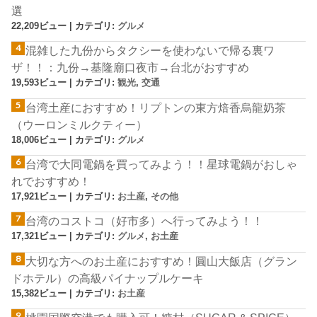
選
22,209ビュー
|
カテゴリ:
グルメ
混雑した九份からタクシーを使わないで帰る裏ワ
ザ！！：九份→基隆廟口夜市→台北がおすすめ
19,593ビュー
|
カテゴリ:
観光
,
交通
台湾土産におすすめ！リプトンの東方焙香烏龍奶茶
（ウーロンミルクティー）
18,006ビュー
|
カテゴリ:
グルメ
台湾で大同電鍋を買ってみよう！！星球電鍋がおしゃ
れでおすすめ！
17,921ビュー
|
カテゴリ:
お土産
,
その他
台湾のコストコ（好市多）へ行ってみよう！！
17,321ビュー
|
カテゴリ:
グルメ
,
お土産
大切な方へのお土産におすすめ！圓山大飯店（グラン
ドホテル）の高級パイナップルケーキ
15,382ビュー
|
カテゴリ:
お土産