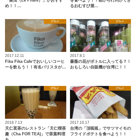
「樂法（Le Phare）」がおすす
を食べよう！！朝から行列ができ
め！！…
るおむすび屋…
グルメ
グルメ
2017.12.11
2017.8.1
Fika Fika Cafeでおいしいコーヒ
薔薇の花がボトルに入ってる？！
ーを飲もう！！有名バリスタが…
おもしろい自販機が台湾に！！
グルメ
グルメ
2018.7.13
2017.10.17
天仁茗茶のレストラン「天仁喫茶
台湾の「頂呱呱」でサツマイモの
趣（Cha FOR TEA)」で茶葉料理
フライドポテトを食べよう！！
を…