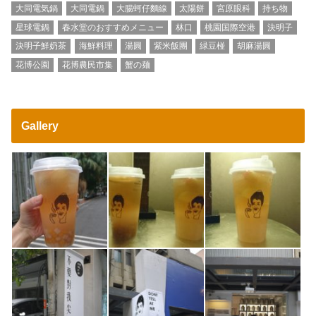
大同電気鍋
大同電鍋
大腸蚵仔麵線
太陽餅
宮原眼科
持ち物
星球電鍋
春水堂のおすすめメニュー
林口
桃園国際空港
決明子
決明子鮮奶茶
海鮮料理
湯圓
紫米飯團
緑豆椪
胡麻湯圓
花博公園
花博農民市集
蟹の麺
Gallery