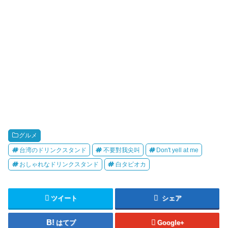
グルメ
台湾のドリンクスタンド
不要對我尖叫
Don't yell at me
おしゃれなドリンクスタンド
白タピオカ
ツイート
シェア
はてブ
Google+