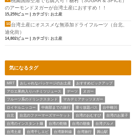
桃園国際空港でも購入可！糖村（SUGAR & SPICE）
のアーモンドヌガーが台湾土産におすすめ！！
15,259ビュー
|
カテゴリ:
お土産
台湾土産にオススメな無添加ドライフルーツ（台北、
迪化街）
14,802ビュー
|
カテゴリ:
お土産
気になるタグ
MRT
おしゃれなパッケージのお土産
おすすめピックアップ
アロエ果肉入りハチミツジュース
デーツ
ヌガー
フルーツ系のドリンクスタンド
マカデミアナッツヌガー
ロイヤルニッコー
中南部までの旅行
乗り放題パス
台中柳川
台北
台北のファーマーズマーケット
台湾のおむすび
台湾のお菓子
台湾のインスタント麺
台湾の乾物
台湾の朝食
台湾グルメ
台湾土産
台湾干しエビ
台湾新幹線
台湾旅行
圓山駅