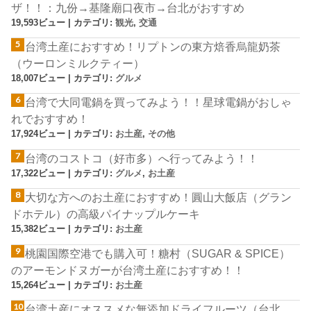
ザ！！：九份→基隆廟口夜市→台北がおすすめ
19,593ビュー
|
カテゴリ:
観光
,
交通
台湾土産におすすめ！リプトンの東方焙香烏龍奶茶
（ウーロンミルクティー）
18,007ビュー
|
カテゴリ:
グルメ
台湾で大同電鍋を買ってみよう！！星球電鍋がおしゃ
れでおすすめ！
17,924ビュー
|
カテゴリ:
お土産
,
その他
台湾のコストコ（好市多）へ行ってみよう！！
17,322ビュー
|
カテゴリ:
グルメ
,
お土産
大切な方へのお土産におすすめ！圓山大飯店（グラン
ドホテル）の高級パイナップルケーキ
15,382ビュー
|
カテゴリ:
お土産
桃園国際空港でも購入可！糖村（SUGAR & SPICE）
のアーモンドヌガーが台湾土産におすすめ！！
15,264ビュー
|
カテゴリ:
お土産
台湾土産にオススメな無添加ドライフルーツ（台北、