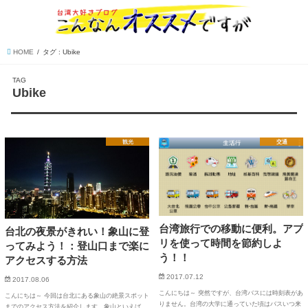
HOME
タグ : Ubike
TAG
Ubike
観光
交通
台湾旅行での移動に便利。アプ
台北の夜景がきれい！象山に登
リを使って時間を節約しよ
ってみよう！：登山口まで楽に
う！！
アクセスする方法
2017.07.12
2017.08.06
こんにちは～ 突然ですが、台湾バスには時刻表があ
こんにちは～ 今回は台北にある象山の絶景スポット
りません。台湾の大学に通っていた頃はバスいつ来
までのアクセス方法を紹介します。象山といえば、