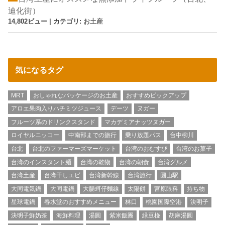
迪化街）
14,802ビュー
|
カテゴリ:
お土産
気になるタグ
MRT
おしゃれなパッケージのお土産
おすすめピックアップ
アロエ果肉入りハチミツジュース
デーツ
ヌガー
フルーツ系のドリンクスタンド
マカデミアナッツヌガー
ロイヤルニッコー
中南部までの旅行
乗り放題パス
台中柳川
台北
台北のファーマーズマーケット
台湾のおむすび
台湾のお菓子
台湾のインスタント麺
台湾の乾物
台湾の朝食
台湾グルメ
台湾土産
台湾干しエビ
台湾新幹線
台湾旅行
圓山駅
大同電気鍋
大同電鍋
大腸蚵仔麵線
太陽餅
宮原眼科
持ち物
星球電鍋
春水堂のおすすめメニュー
林口
桃園国際空港
決明子
決明子鮮奶茶
海鮮料理
湯圓
紫米飯團
緑豆椪
胡麻湯圓