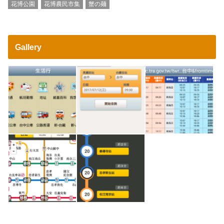
花博公園
花博農民市集
蟹の麺
Gallery