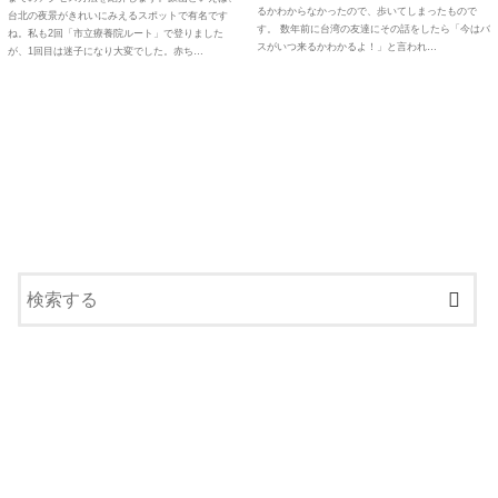
るかわからなかったので、歩いてしまったもので
台北の夜景がきれいにみえるスポットで有名です
す。 数年前に台湾の友達にその話をしたら「今はバ
ね。私も2回「市立療養院ルート」で登りました
スがいつ来るかわかるよ！」と言われ…
が、1回目は迷子になり大変でした。赤ち…