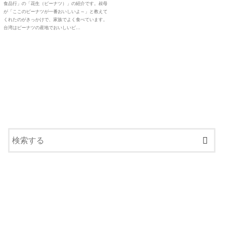
食品行」の「花生（ピーナツ）」の紹介です。叔母
が「ここのピーナツが一番おいしいよ～」と教えて
くれたのがきっかけで、家族でよく食べています。
台湾はピーナツの産地でおいしいピ…