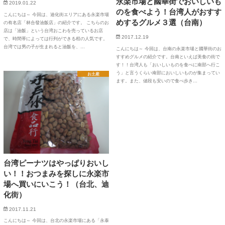
永楽市場と國華街でおいしいも
2019.01.22
のを食べよう！台湾人がおすす
こんにちは～ 今回は、迪化街エリアにある永楽市場
めするグルメ３選（台南）
の有名店「林合發油飯店」の紹介です。 こちらのお
店は「油飯」という台湾おこわを売っているお店
2017.12.19
で、時間帯によっては行列ができる程の人気です。
台湾では男の子が生まれると油飯を、…
こんにちは～ 今回は、台南の永楽市場と國華街のお
すすめグルメの紹介です。台南といえば美食の街で
す！！台湾人も「おいしいものを食べに南部へ行こ
う」と言うくらい南部においしいものが集まってい
お土産
ます。また、値段も安いので食べ歩き…
台湾ピーナツはやっぱりおいし
い！！おつまみを探しに永楽市
場へ買いにいこう！（台北、迪
化街）
2017.11.21
こんにちは～ 今回は、台北の永楽市場にある「永泰