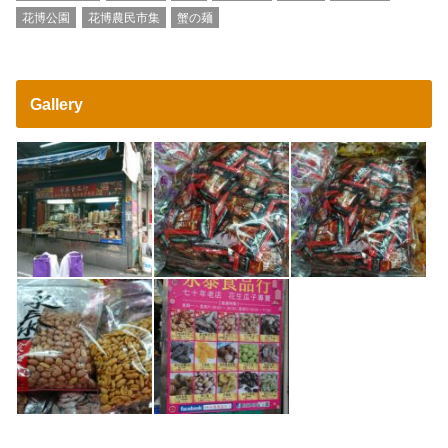
花博公園
花博農民市集
蟹の麺
Gallery