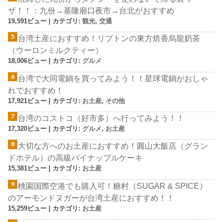
ザ！！：九份→基隆廟口夜市→台北がおすすめ
19,591ビュー
|
カテゴリ:
観光
,
交通
台湾土産におすすめ！リプトンの東方焙香烏龍奶茶
（ウーロンミルクティー）
18,006ビュー
|
カテゴリ:
グルメ
台湾で大同電鍋を買ってみよう！！星球電鍋がおしゃ
れでおすすめ！
17,921ビュー
|
カテゴリ:
お土産
,
その他
台湾のコストコ（好市多）へ行ってみよう！！
17,320ビュー
|
カテゴリ:
グルメ
,
お土産
大切な方へのお土産におすすめ！圓山大飯店（グラン
ドホテル）の高級パイナップルケーキ
15,381ビュー
|
カテゴリ:
お土産
桃園国際空港でも購入可！糖村（SUGAR & SPICE）
のアーモンドヌガーが台湾土産におすすめ！！
15,259ビュー
|
カテゴリ:
お土産