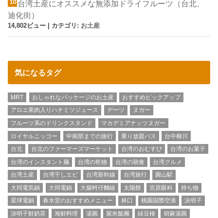
台湾土産にオススメな無添加ドライフルーツ（台北、
迪化街）
14,802ビュー
|
カテゴリ:
お土産
気になるタグ
MRT
おしゃれなパッケージのお土産
おすすめピックアップ
アロエ果肉入りハチミツジュース
デーツ
ヌガー
フルーツ系のドリンクスタンド
マカデミアナッツヌガー
ロイヤルニッコー
中南部までの旅行
乗り放題パス
台中柳川
台北
台北のファーマーズマーケット
台湾のおむすび
台湾のお菓子
台湾のインスタント麺
台湾の乾物
台湾の朝食
台湾グルメ
台湾土産
台湾干しエビ
台湾新幹線
台湾旅行
圓山駅
大同電気鍋
大同電鍋
大腸蚵仔麵線
太陽餅
宮原眼科
持ち物
星球電鍋
春水堂のおすすめメニュー
林口
桃園国際空港
決明子
決明子鮮奶茶
海鮮料理
湯圓
紫米飯團
緑豆椪
胡麻湯圓