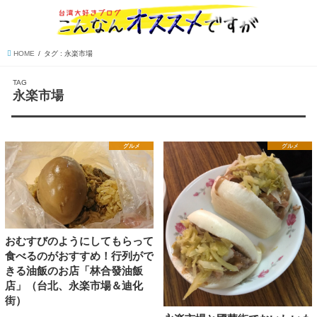
HOME
タグ : 永楽市場
TAG
永楽市場
グルメ
グルメ
おむすびのようにしてもらって
食べるのがおすすめ！行列がで
きる油飯のお店「林合發油飯
店」（台北、永楽市場＆迪化
街）