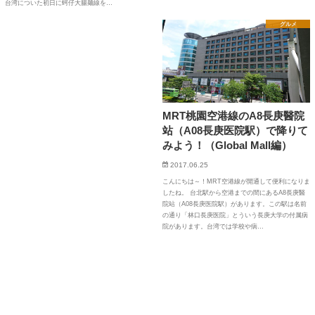
台湾についた初日に蚵仔大腸麺線を…
グルメ
MRT桃園空港線のA8長庚醫院
站（A08長庚医院駅）で降りて
みよう！（Global Mall編）
2017.06.25
こんにちは～！MRT空港線が開通して便利になりま
したね。 台北駅から空港までの間にあるA8長庚醫
院站（A08長庚医院駅）があります。この駅は名前
の通り「林口長庚医院」とういう長庚大学の付属病
院があります。台湾では学校や病…