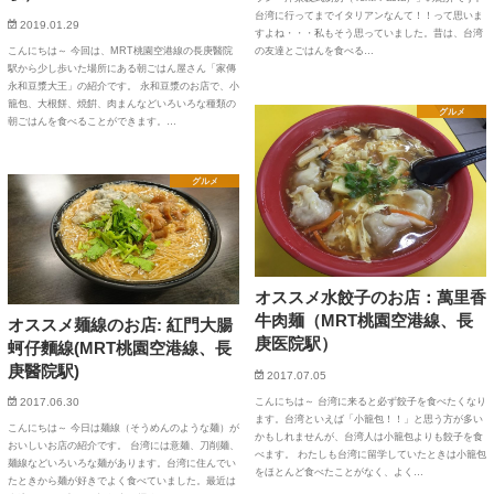
台湾に行ってまでイタリアンなんて！！って思いま
2019.01.29
すよね・・・私もそう思っていました。昔は、台湾
こんにちは～ 今回は、MRT桃園空港線の長庚醫院
の友達とごはんを食べる…
駅から少し歩いた場所にある朝ごはん屋さん「家傳
永和豆漿大王」の紹介です。 永和豆漿のお店で、小
籠包、大根餅、焼餠、肉まんなどいろいろな種類の
グルメ
朝ごはんを食べることができます。…
グルメ
オススメ水餃子のお店：萬里香
牛肉麺（MRT桃園空港線、長
オススメ麺線のお店: 紅門大腸
庚医院駅）
蚵仔麵線(MRT桃園空港線、長
庚醫院駅)
2017.07.05
こんにちは～ 台湾に来ると必ず餃子を食べたくなり
2017.06.30
ます。台湾といえば「小籠包！！」と思う方が多い
こんにちは～ 今日は麺線（そうめんのような麺）が
かもしれませんが、台湾人は小籠包よりも餃子を食
おいしいお店の紹介です。 台湾には意麺、刀削麺、
べます。 わたしも台湾に留学していたときは小籠包
麺線などいろいろな麺があります。台湾に住んでい
をほとんど食べたことがなく、よく…
たときから麺が好きでよく食べていました。最近は