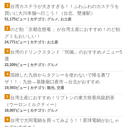
台湾カステラが大きすぎる！！ふわふわのカステラを
買いに大川本舗へ行こう！（台北、雙連駅）
51,175ビュー
|
カテゴリ:
グルメ
,
お土産
のど飴「京都念慈菴 」が台湾土産におすすめ！のど飴
グミもおいしい！
24,771ビュー
|
カテゴリ:
お土産
台湾のドリンクスタンド「50嵐」のおすすめメニュー5
選
22,209ビュー
|
カテゴリ:
グルメ
混雑した九份からタクシーを使わないで帰る裏ワ
ザ！！：九份→基隆廟口夜市→台北がおすすめ
19,593ビュー
|
カテゴリ:
観光
,
交通
台湾土産におすすめ！リプトンの東方焙香烏龍奶茶
（ウーロンミルクティー）
18,007ビュー
|
カテゴリ:
グルメ
台湾で大同電鍋を買ってみよう！！星球電鍋がおしゃ