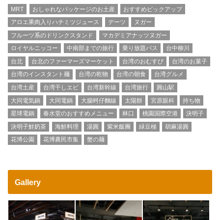
MRT
おしゃれなパッケージのお土産
おすすめピックアップ
アロエ果肉入りハチミツジュース
デーツ
ヌガー
フルーツ系のドリンクスタンド
マカデミアナッツヌガー
ロイヤルニッコー
中南部までの旅行
乗り放題パス
台中柳川
台北
台北のファーマーズマーケット
台湾のおむすび
台湾のお菓子
台湾のインスタント麺
台湾の乾物
台湾の朝食
台湾グルメ
台湾土産
台湾干しエビ
台湾新幹線
台湾旅行
圓山駅
大同電気鍋
大同電鍋
大腸蚵仔麵線
太陽餅
宮原眼科
持ち物
星球電鍋
春水堂のおすすめメニュー
林口
桃園国際空港
決明子
決明子鮮奶茶
海鮮料理
湯圓
紫米飯團
緑豆椪
胡麻湯圓
花博公園
花博農民市集
蟹の麺
Gallery