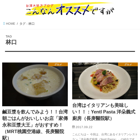
HOME
タグ : 林口
TAG
林口
グルメ
グルメ
台湾はイタリアンも美味し
い！！：Yentl Pasta 洋朵義式
鹹豆漿を飲んでみよう！！台湾
廚房（長庚醫院駅）
朝ごはんがおいしいお店「家傳
永和豆漿大王」がおすすめ！
2017.09.22
（MRT桃園空港線、長庚醫院
こんにちは～ 今回は、台湾にあるイタリアンレスト
駅）
ラン「洋朵義式廚房（Yentl Pasta）」の紹介です。