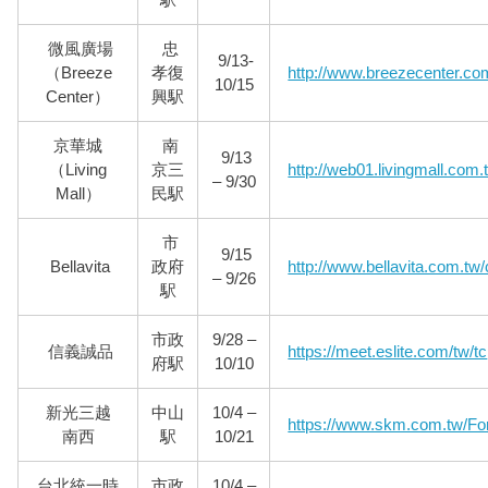
駅
微風廣場
忠
9/13-
（Breeze
孝復
http://www.breezecenter.co
10/15
Center）
興駅
京華城
南
9/13
（Living
京三
http://web01.livingmall.com.
– 9/30
Mall）
民駅
市
9/15
Bellavita
政府
http://www.bellavita.com.tw/
– 9/26
駅
市政
9/28 –
信義誠品
https://meet.eslite.com/tw/tc
府駅
10/10
新光三越
中山
10/4 –
https://www.skm.com.tw/For
南西
駅
10/21
台北統一時
市政
10/4 –