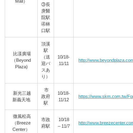
Mall）
③長
庚醫
院駅
④林
口駅
頂溪
駅
比漾廣場
（送
10/18-
（Beyond
http://www.beyondplaza.com
迎バ
11/11
Plaza)
スあ
り）
市
新光三越
10/18-
政府
https://www.skm.com.tw/For
新義天地
11/12
駅
微風松高
市政
10/18
（Breeze
http://www.breezecenter.co
府駅
– 11/7
Center）