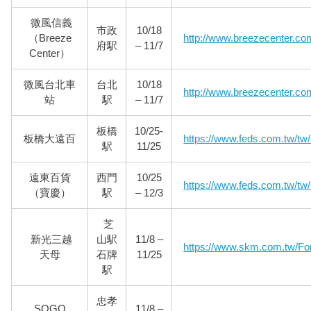
微風信義
市政
10/18
（Breeze
http://www.breezecenter.co
府駅
– 11/7
Center）
微風台北車
台北
10/18
http://www.breezecenter.co
站
駅
– 11/7
板橋
10/25-
板橋大遠百
https://www.feds.com.tw/tw
駅
11/25
遠東百貨
西門
10/25
https://www.feds.com.tw/tw
（寶慶）
駅
– 12/3
芝
新光三越
山駅
11/8 –
https://www.skm.com.tw/For
天母
石牌
11/25
駅
忠孝
SOGO
11/8 –