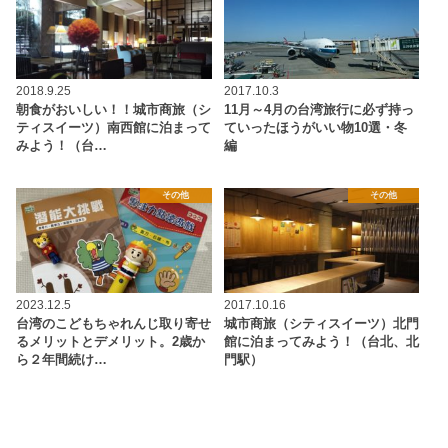
2018.9.25
2017.10.3
朝食がおいしい！！城市商旅（シ
11月～4月の台湾旅行に必ず持っ
ティスイーツ）南西館に泊まって
ていったほうがいい物10選・冬
みよう！（台…
編
その他
その他
2023.12.5
2017.10.16
台湾のこどもちゃれんじ取り寄せ
城市商旅（シティスイーツ）北門
るメリットとデメリット。2歳か
館に泊まってみよう！（台北、北
ら２年間続け…
門駅）