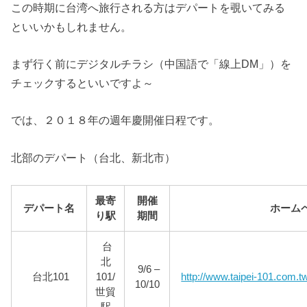
この時期に台湾へ旅行される方はデパートを覗いてみる
といいかもしれません。
まず行く前にデジタルチラシ（中国語で「線上DM」）を
チェックするといいですよ～
では、２０１８年の週年慶開催日程です。
北部のデパート（台北、新北市）
最寄
開催
デパート名
ホーム
り駅
期間
台
北
9/6 –
台北101
101/
http://www.taipei-101.com.t
10/10
世貿