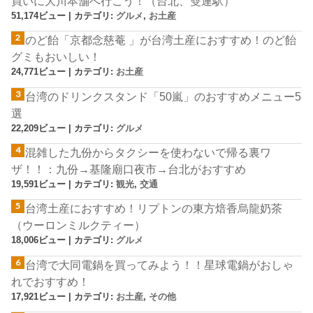
買いに大川本舗へ行こう！（台北、雙連駅）
51,174ビュー
|
カテゴリ:
グルメ
,
お土産
のど飴「京都念慈菴 」が台湾土産におすすめ！のど飴
グミもおいしい！
24,771ビュー
|
カテゴリ:
お土産
台湾のドリンクスタンド「50嵐」のおすすめメニュー5
選
22,209ビュー
|
カテゴリ:
グルメ
混雑した九份からタクシーを使わないで帰る裏ワ
ザ！！：九份→基隆廟口夜市→台北がおすすめ
19,591ビュー
|
カテゴリ:
観光
,
交通
台湾土産におすすめ！リプトンの東方焙香烏龍奶茶
（ウーロンミルクティー）
18,006ビュー
|
カテゴリ:
グルメ
台湾で大同電鍋を買ってみよう！！星球電鍋がおしゃ
れでおすすめ！
17,921ビュー
|
カテゴリ:
お土産
,
その他