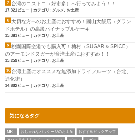
台湾のコストコ（好市多）へ行ってみよう！！
17,321ビュー
|
カテゴリ:
グルメ
,
お土産
大切な方へのお土産におすすめ！圓山大飯店（グラン
ドホテル）の高級パイナップルケーキ
15,381ビュー
|
カテゴリ:
お土産
桃園国際空港でも購入可！糖村（SUGAR & SPICE）
のアーモンドヌガーが台湾土産におすすめ！！
15,259ビュー
|
カテゴリ:
お土産
台湾土産にオススメな無添加ドライフルーツ（台北、
迪化街）
14,802ビュー
|
カテゴリ:
お土産
気になるタグ
MRT
おしゃれなパッケージのお土産
おすすめピックアップ
アロエ果肉入りハチミツジュース
デーツ
ヌガー