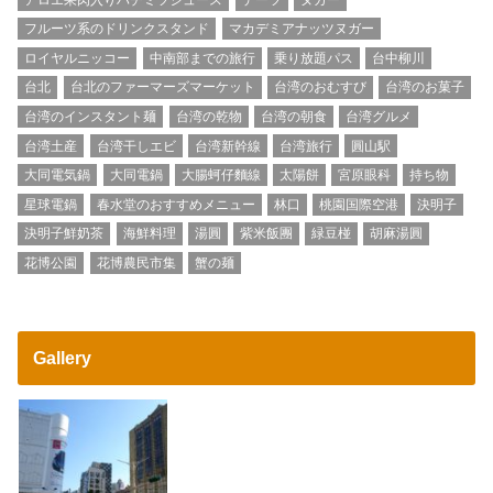
フルーツ系のドリンクスタンド
マカデミアナッツヌガー
ロイヤルニッコー
中南部までの旅行
乗り放題パス
台中柳川
台北
台北のファーマーズマーケット
台湾のおむすび
台湾のお菓子
台湾のインスタント麺
台湾の乾物
台湾の朝食
台湾グルメ
台湾土産
台湾干しエビ
台湾新幹線
台湾旅行
圓山駅
大同電気鍋
大同電鍋
大腸蚵仔麵線
太陽餅
宮原眼科
持ち物
星球電鍋
春水堂のおすすめメニュー
林口
桃園国際空港
決明子
決明子鮮奶茶
海鮮料理
湯圓
紫米飯團
緑豆椪
胡麻湯圓
花博公園
花博農民市集
蟹の麺
Gallery