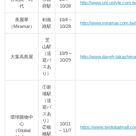
http://www.uni-ustyle.com.t
代
府駅
10/28
美麗華
剣南
10/4 –
http://www.miramar.com.tw
（Miramar）
路駅
10/28
芝
山駅
（送
10/9 –
大葉高島屋
http://www.dayeh-takashim
迎バ
10/29
スあ
り）
①新
埔駅
（送
迎バ
スあ
環球購物中
り）
心
10/11
②板
https://www.twglobalmall.co
（Global
– 11/7
橋駅