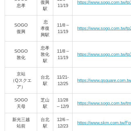
復興
https://www.sogo.com.tw/tp
忠孝
11/19
駅
忠
SOGO
11/8 –
孝復
https://www.sogo.com.tw/tp
復興
11/19
興駅
忠孝
SOGO
11/8 –
敦化
https://www.sogo.com.tw/tp
敦化
11/19
駅
京站
台北
11/21-
（Qスクエ
https://www.qsquare.com.tw
駅
12/25
ア）
SOGO
芝山
11/28
https://www.sogo.com.tw/t
天母
駅
– 12/9
新光三越
台北
12/6 –
https://www.skm.com.tw/For
站前
駅
12/23