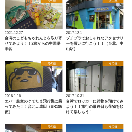
その他
お土産
2021.12.27
2017.12.1
台湾のこどもちゃれんじを取り寄
プチプラでおしゃれなアクセサリ
せてみよう！！2歳からの中国語
ーを買いに行こう！！（台北、中
学習
山駅）
その他
その他
2018.1.16
2017.10.31
エバー航空のぐでたま飛行機に乗
台湾でロッカーに荷物を預けてみ
ってみた！！台北→成田（BR196
よう！！旅行の最終日も荷物を預
便）
けて楽しもう！
その他
その他