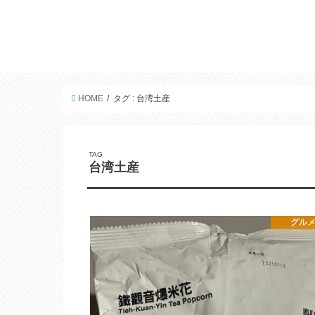
HOME
タグ : 台湾土産
TAG
台湾土産
グル