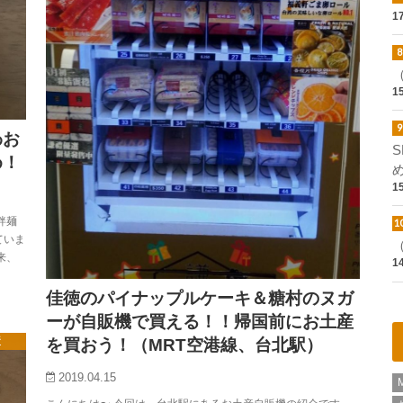
1
1
わお
め！
1
拌麺
ていま
来、
1
佳徳のパイナップルケーキ＆糖村のヌガ
ーが自販機で買える！！帰国前にお土産
を買おう！（MRT空港線、台北駅）
産
2019.04.15