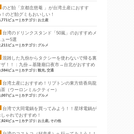
のど飴「京都念慈菴 」が台湾土産におすす
め！のど飴グミもおいしい！
4,771ビュー
|
カテゴリ:
お土産
台湾のドリンクスタンド「50嵐」のおすすめメ
ニュー5選
2,211ビュー
|
カテゴリ:
グルメ
混雑した九份からタクシーを使わないで帰る裏
ワザ！！：九份→基隆廟口夜市→台北がおすすめ
9,594ビュー
|
カテゴリ:
観光
,
交通
台湾土産におすすめ！リプトンの東方焙香烏龍
奶茶（ウーロンミルクティー）
8,007ビュー
|
カテゴリ:
グルメ
台湾で大同電鍋を買ってみよう！！星球電鍋が
おしゃれでおすすめ！
7,924ビュー
|
カテゴリ:
お土産
,
その他
台湾のコストコ（好市多）へ行ってみよう！！