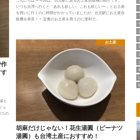
こんにちは〜 今回は、台北駅にあるお土産自販機の紹介です。
いつも台湾へ行くと「あれも欲しい、これも欲しい〜」とお土産
を買いに行くのに時間がかかっていましたが、台北駅にお土産自
販機を発見！！ 定番のお土産を買うのに便利で…
お土産
で作
すす
湯と
リョ
バスの
胡麻だけじゃない！花生湯圓（ピーナツ
湯圓）も台湾土産におすすめ！