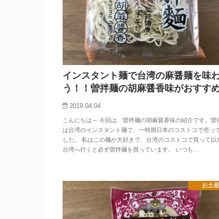
インスタント麺で台湾の麻醤麺を味
う！！曽拌麺の胡麻醤香味がおすす
2019.04.04
こんにちは～ 今回は、曽拌麺の胡麻醤香味の紹介です。曽
は台湾のインスタント麺で、一時期日本のコストコで売っ
した。 私はこの麺が大好きで、台湾のコストコで買って以
台湾へ行くと必ず曽拌麺を買っています。 いつも…
お土