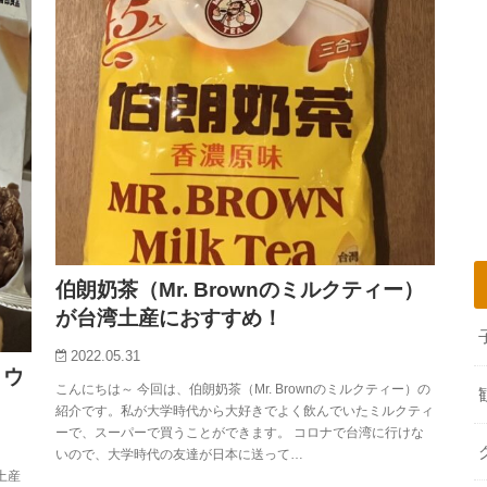
伯朗奶茶（Mr. Brownのミルクティー）
が台湾土産におすすめ！
2022.05.31
！ウ
こんにちは～ 今回は、伯朗奶茶（Mr. Brownのミルクティー）の
紹介です。私が大学時代から大好きでよく飲んでいたミルクティ
ーで、スーパーで買うことができます。 コロナで台湾に行けな
いので、大学時代の友達が日本に送って…
土産