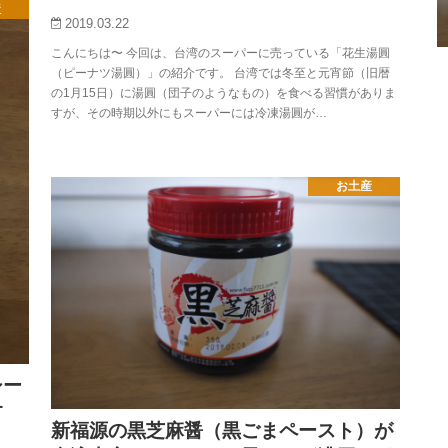
産
2019.03.22
こんにちは〜 今回は、台湾のスーパーに売っている「花生湯圓
（ピーナツ湯圓）」の紹介です。 台湾では冬至と元宵節（旧暦
の1月15日）に湯圓（団子のようなもの）を食べる習慣がありま
すが、その時期以外にもスーパーには冷凍湯圓が…
お土産
シー
す
新福源の黒芝麻醤（黒ごまペースト）が