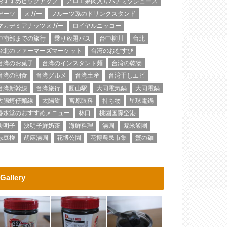
おすすめピックアップ
アロエ果肉入りハチミツジュース
デーツ
ヌガー
フルーツ系のドリンクスタンド
マカデミアナッツヌガー
ロイヤルニッコー
中南部までの旅行
乗り放題パス
台中柳川
台北
台北のファーマーズマーケット
台湾のおむすび
台湾のお菓子
台湾のインスタント麺
台湾の乾物
台湾の朝食
台湾グルメ
台湾土産
台湾干しエビ
台湾新幹線
台湾旅行
圓山駅
大同電気鍋
大同電鍋
大腸蚵仔麵線
太陽餅
宮原眼科
持ち物
星球電鍋
春水堂のおすすめメニュー
林口
桃園国際空港
決明子
決明子鮮奶茶
海鮮料理
湯圓
紫米飯團
緑豆椪
胡麻湯圓
花博公園
花博農民市集
蟹の麺
Gallery