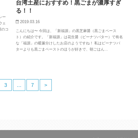
台湾土産におすすめ！黒ごまが濃厚すぎ
る！！
シー
2019.03.16
ウェ
用のコ
こんにちは〜 今回は、「新福源」の黒芝麻醤（黒ごまペース
ト）の紹介です。「新福源」は花生醤（ピーナツバター）で有名
な「福源」の暖簾分けしたお店のようですね！ 私はピーナツバ
ターよりも黒ごまペーストのほうが好きで、朝ごはん…
3
…
7
>