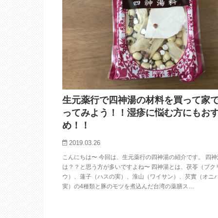
生元薬行で四神湯の材料を買って家
ってみよう！！湿疹に悩む方にもお
め！！
2019.03.26
こんにちは〜 今回は、生元薬行の四神湯の紹介です。 四神
は？？と思う方が多いですよね〜 四神湯とは、茯苓（ブク
ウ）、蓮子（ハスの実）、淮山（ワイサン）、芡實（オニ
実）の4種類と豚のモツを煮込んだ台湾の薬膳ス…