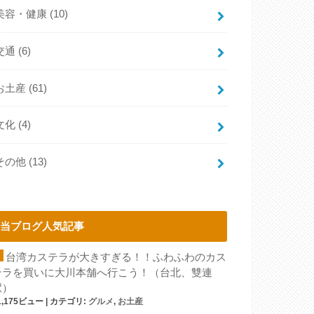
美容・健康
(10)
交通
(6)
お土産
(61)
文化
(4)
その他
(13)
当ブログ人気記事
台湾カステラが大きすぎる！！ふわふわのカス
テラを買いに大川本舗へ行こう！（台北、雙連
駅）
1,175ビュー
|
カテゴリ:
グルメ
,
お土産