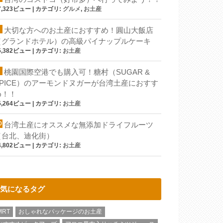
7,323ビュー
|
カテゴリ:
グルメ
,
お土産
大切な方へのお土産におすすめ！圓山大飯店
（グランドホテル）の高級パイナップルケーキ
5,382ビュー
|
カテゴリ:
お土産
桃園国際空港でも購入可！糖村（SUGAR &
SPICE）のアーモンドヌガーが台湾土産におすす
め！！
5,264ビュー
|
カテゴリ:
お土産
台湾土産にオススメな無添加ドライフルーツ
（台北、迪化街）
4,802ビュー
|
カテゴリ:
お土産
気になるタグ
MRT
おしゃれなパッケージのお土産