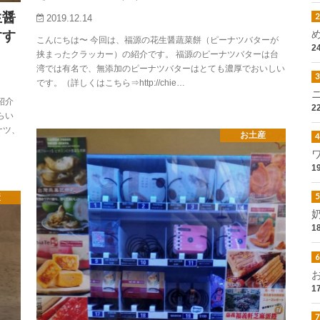
生醤
2019.12.14
すす
こんにちは〜 今回は、福源の花生醤蔬菜餅（ピーナツバターが
2
挟まったクラッカー）の紹介です。 福源のピーナツバターは台
湾では有名で、無添加のピーナツバターはとても濃厚でおいしい
です。（詳しくはこちら⇒http://chie…
紹介
2
らい
ナツ、
お土産
1
産
1
1