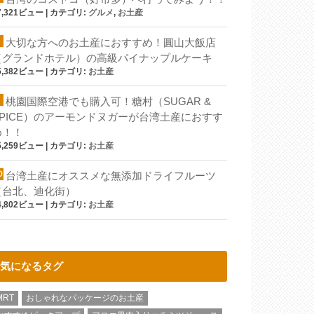
7,321ビュー
|
カテゴリ:
グルメ
,
お土産
大切な方へのお土産におすすめ！圓山大飯店
（グランドホテル）の高級パイナップルケーキ
5,382ビュー
|
カテゴリ:
お土産
桃園国際空港でも購入可！糖村（SUGAR &
SPICE）のアーモンドヌガーが台湾土産におすす
め！！
5,259ビュー
|
カテゴリ:
お土産
台湾土産にオススメな無添加ドライフルーツ
（台北、迪化街）
4,802ビュー
|
カテゴリ:
お土産
気になるタグ
MRT
おしゃれなパッケージのお土産