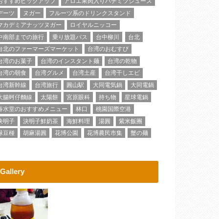
おすすめピックアップ
アロエ果肉入りハチミツジュース
デーツ
ヌガー
フルーツ系のドリンクスタンド
マカデミアナッツヌガー
ロイヤルニッコー
中南部までの旅行
乗り放題パス
台中柳川
台北
台北のファーマーズマーケット
台湾のおむすび
台湾のお菓子
台湾のインスタント麺
台湾の乾物
台湾の朝食
台湾グルメ
台湾土産
台湾干しエビ
台湾新幹線
台湾旅行
圓山駅
大同電気鍋
大同電鍋
大腸蚵仔麵線
太陽餅
宮原眼科
持ち物
星球電鍋
春水堂のおすすめメニュー
林口
桃園国際空港
決明子
決明子鮮奶茶
海鮮料理
湯圓
紫米飯團
緑豆椪
胡麻湯圓
花博公園
花博農民市集
蟹の麺
Gallery