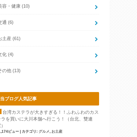
美容・健康
(10)
交通
(6)
お土産
(61)
文化
(4)
その他
(13)
当ブログ人気記事
台湾カステラが大きすぎる！！ふわふわのカス
テラを買いに大川本舗へ行こう！（台北、雙連
駅）
1,174ビュー
|
カテゴリ:
グルメ
,
お土産