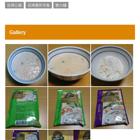
花博公園
花博農民市集
蟹の麺
Gallery