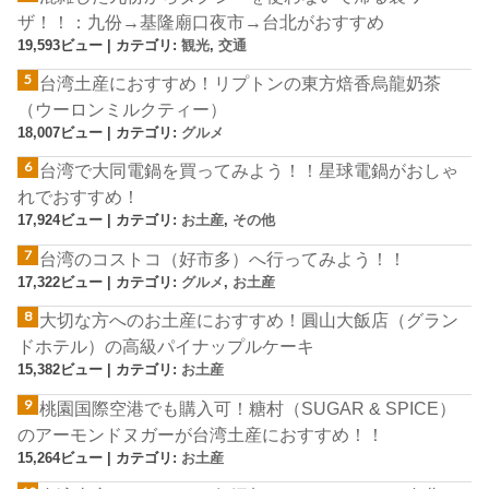
ザ！！：九份→基隆廟口夜市→台北がおすすめ
19,593ビュー
|
カテゴリ:
観光
,
交通
台湾土産におすすめ！リプトンの東方焙香烏龍奶茶
（ウーロンミルクティー）
18,007ビュー
|
カテゴリ:
グルメ
台湾で大同電鍋を買ってみよう！！星球電鍋がおしゃ
れでおすすめ！
17,924ビュー
|
カテゴリ:
お土産
,
その他
台湾のコストコ（好市多）へ行ってみよう！！
17,322ビュー
|
カテゴリ:
グルメ
,
お土産
大切な方へのお土産におすすめ！圓山大飯店（グラン
ドホテル）の高級パイナップルケーキ
15,382ビュー
|
カテゴリ:
お土産
桃園国際空港でも購入可！糖村（SUGAR & SPICE）
のアーモンドヌガーが台湾土産におすすめ！！
15,264ビュー
|
カテゴリ:
お土産