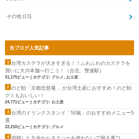
その他
(13)
当ブログ人気記事
台湾カステラが大きすぎる！！ふわふわのカステラを
買いに大川本舗へ行こう！（台北、雙連駅）
51,175ビュー
|
カテゴリ:
グルメ
,
お土産
のど飴「京都念慈菴 」が台湾土産におすすめ！のど飴
グミもおいしい！
24,771ビュー
|
カテゴリ:
お土産
台湾のドリンクスタンド「50嵐」のおすすめメニュー5
選
22,210ビュー
|
カテゴリ:
グルメ
混雑した九份からタクシーを使わないで帰る裏ワ