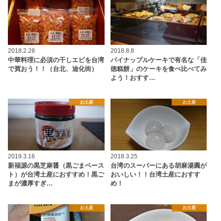
2018.2.28
2018.8.8
中華料理に必須の干しエビを台湾
パイナップルケーキで有名な「佳
で買おう！！（台北、迪化街）
徳糕餅」のケーキを食べ比べてみ
よう！おすす…
お土産
お土産
2019.3.16
2018.3.25
新福源の黒芝麻醤（黒ごまペース
台湾のスーパーにある胡麻湯圓が
ト）が台湾土産におすすめ！黒ご
おいしい！！台湾土産におすす
まが濃厚すぎ…
め！
お土産
お土産