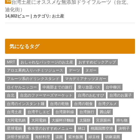
台湾土産にオススメな無添加ドライフルーツ（台北、
迪化街）
14,802ビュー
|
カテゴリ:
お土産
気になるタグ
MRT
おしゃれなパッケージのお土産
おすすめピックアップ
アロエ果肉入りハチミツジュース
デーツ
ヌガー
フルーツ系のドリンクスタンド
マカデミアナッツヌガー
ロイヤルニッコー
中南部までの旅行
乗り放題パス
台中柳川
台北
台北のファーマーズマーケット
台湾のおむすび
台湾のお菓子
台湾のインスタント麺
台湾の乾物
台湾の朝食
台湾グルメ
台湾土産
台湾干しエビ
台湾新幹線
台湾旅行
圓山駅
大同電気鍋
大同電鍋
大腸蚵仔麵線
太陽餅
宮原眼科
持ち物
星球電鍋
春水堂のおすすめメニュー
林口
桃園国際空港
決明子
決明子鮮奶茶
海鮮料理
湯圓
紫米飯團
緑豆椪
胡麻湯圓